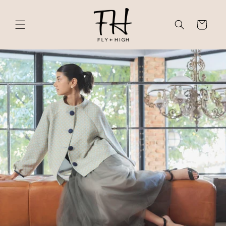
ン
カ
ツ
に
ー
進
ト
む