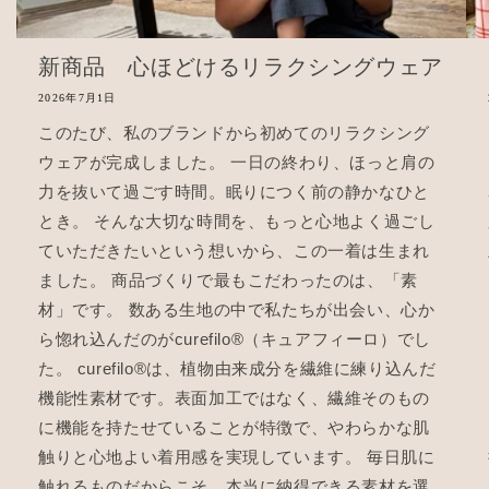
新商品 心ほどけるリラクシングウェア
2026年7月1日
このたび、私のブランドから初めてのリラクシング
ウェアが完成しました。 一日の終わり、ほっと肩の
力を抜いて過ごす時間。眠りにつく前の静かなひと
とき。 そんな大切な時間を、もっと心地よく過ごし
ていただきたいという想いから、この一着は生まれ
ました。 商品づくりで最もこだわったのは、「素
材」です。 数ある生地の中で私たちが出会い、心か
ら惚れ込んだのがcurefilo®（キュアフィーロ）でし
た。 curefilo®は、植物由来成分を繊維に練り込んだ
機能性素材です。表面加工ではなく、繊維そのもの
に機能を持たせていることが特徴で、やわらかな肌
触りと心地よい着用感を実現しています。 毎日肌に
触れるものだからこそ、本当に納得できる素材を選