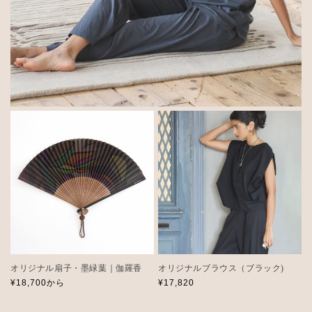
オリジナル扇子・墨緑葉｜伽羅香
オリジナルブラウス（ブラック)
通
¥18,700から
通
¥17,820
常
常
価
価