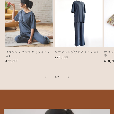
リラクシングウェア（ウィメン
リラクシングウェア（メンズ）
オリジ
ズ）
香
通
¥25,300
通
¥25,300
通
¥18,
常
常
常
価
価
価
格
格
格
の
1
/
7