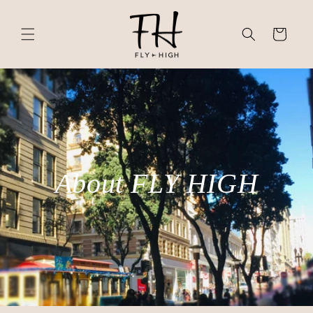
ン
カ
ツ
に
ー
進
ト
む
About FLY HIGH