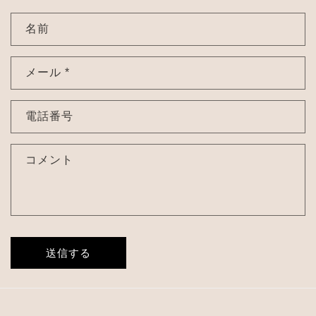
お
名前
問
い
メール
*
合
わ
せ
電話番号
フ
ォ
コメント
ー
ム
送信する