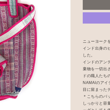
Bag-
05
の
数
量
を
減
ニューヨークを
ら
インド出身のビ
す
した。
インドのアン
棄物を一切出
ドの職人たち
NAMAIのア
目に留まった
＊こちらのバ
しっかりと容