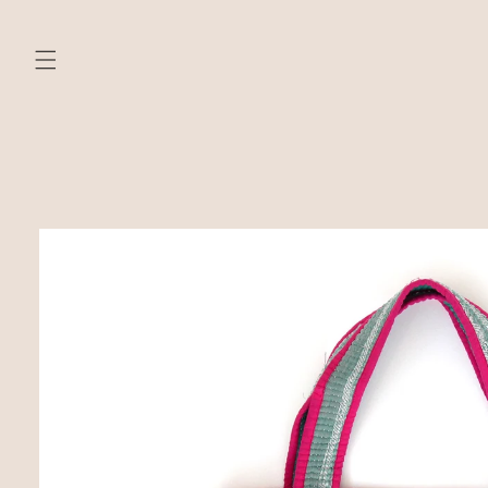
ン
ツ
に
進
む
商
品
情
報
に
ス
キ
ッ
プ