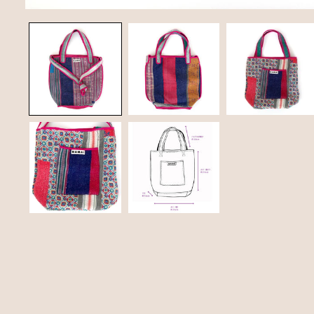
モ
ー
ダ
ル
で
メ
デ
ィ
ア
(1)
を
開
く