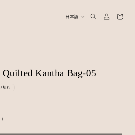
ロ
カ
グ
言
ー
日本語
イ
語
ト
ン
Quilted Kantha Bag-05
り切れ
NAMAI
Quilted
Kantha