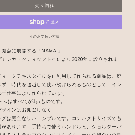
Bag-
売り切れ
05
の
数
量
別のお支払い方法
を
増
拠点に展開する「NAMAI」
や
アンカ・クティックトゥにより2020年に設立されま
す
ティークテキスタイルを再利用して作られる商品は、廃
さず、時代を超越して使い続けられるものとして、イン
の手仕事により作られています。
イテムはすべてが1点ものです。
デザインはお見逃しなく。
ッグは完全なリバーシブルです。コンパクトサイズでも
量があります。手持ちで使うハンドルと、ショルダーバ